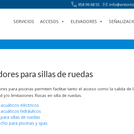
958 99 68 55
info@entorno
SERVICIOS
ACCESOS
ELEVADORES
SEÑALIZACI
ores para sillas de ruedas
res para piscinas permiten facilitar tanto el acceso como la salida de 
d y/o limitaciones físicas en silla de ruedas.
acuáticos eléctricos
acuáticos hidráulicos
para sillas de ruedas
cho para piscinas y spas