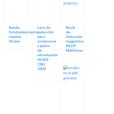
Banda
Lazo de
Bucle
fotoluminiscente
inducción
de
Lumina
para
inducción
65 mm
ascensores
magnética
y punto
MLD9
de
Multiloop
información
HLS02-
15EL
OEM