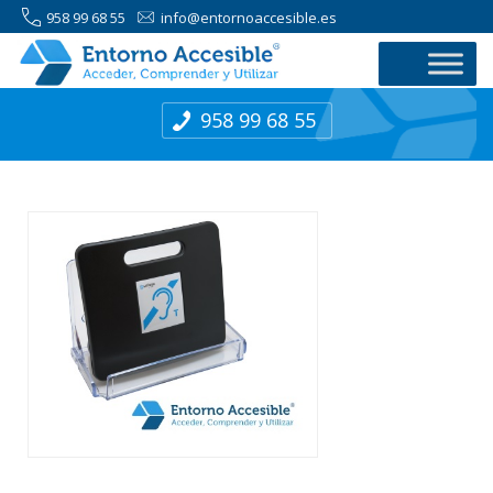
958 99 68 55
info@entornoaccesible.es
958 99 68 55