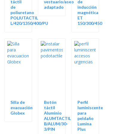
táctil
vestuario/aseo
de
de
adaptado
inducción
poliuretano
magnética
POLIUTACTIL
ET
L/420/1350/400/PU
150/300/450
Silla de
Botón
Perfil
evacuación
táctil
luminiscente
Globex
Aluminio
para
ALUMTACTIL
peldaño
B/ALUM/30-
Lumina
3/PIN
Plus