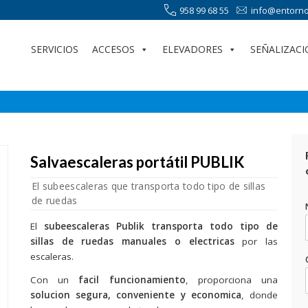
958 99 68 55
info@entorno
SERVICIOS
ACCESOS
ELEVADORES
SEÑALIZACI
Salvaescaleras portátil PUBLIK
El subeescaleras que transporta todo tipo de sillas
de ruedas
El
subeescaleras Publik
transporta todo tipo de
sillas de ruedas manuales o electricas
por las
escaleras.
Con un
facil funcionamiento
, proporciona una
solucion segura, conveniente y economica
, donde