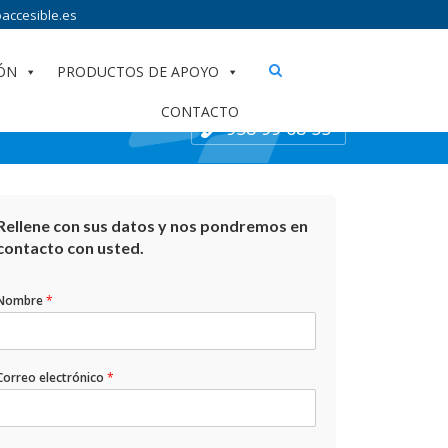
accesible.es
ÓN
PRODUCTOS DE APOYO
CONTACTO
958 99 68 55
Rellene con sus datos y nos pondremos en
contacto con usted.
Nombre
*
Correo electrónico
*