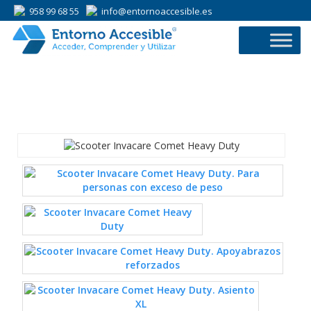
958 99 68 55
info@entornoaccesible.es
958 99 68 55