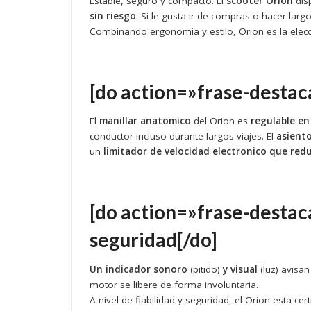
Estable, seguro y compacto. El
scooter Orion
disp
sin riesgo
. Si le gusta ir de compras o hacer larg
Combinando ergonomia y estilo, Orion es la elecci
[do action=»frase-destac
El
manillar anatomico
del Orion es
regulable e
conductor incluso durante largos viajes. El
asient
un
limitador de velocidad electronico que red
[do action=»frase-destac
seguridad[/do]
Un indicador sonoro
(pitido)
y visual
(luz) avisa
motor se libere de forma involuntaria.
A nivel de fiabilidad y seguridad, el Orion esta c