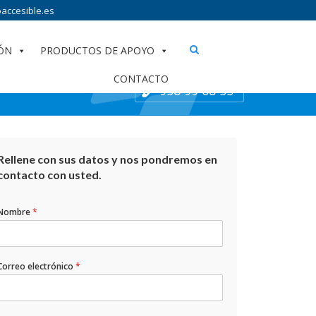
accesible.es
ÓN
PRODUCTOS DE APOYO
CONTACTO
958 99 68 55
Rellene con sus datos y nos pondremos en
contacto con usted.
Nombre
*
Correo electrónico
*