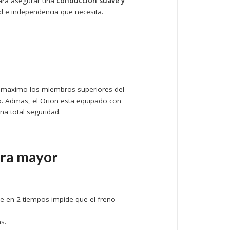
para asegurar una
conduccion suave y
tad e independencia que necesita.
al maximo los miembros superiores del
o. Admas, el Orion esta equipado con
na total seguridad.
ara mayor
ue en 2 tiempos impide que el freno
s.