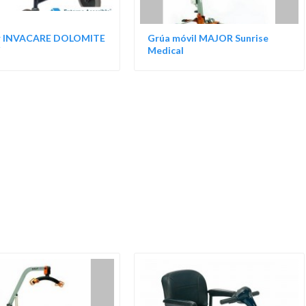
or INVACARE DOLOMITE
Grúa móvil MAJOR Sunrise
Medical