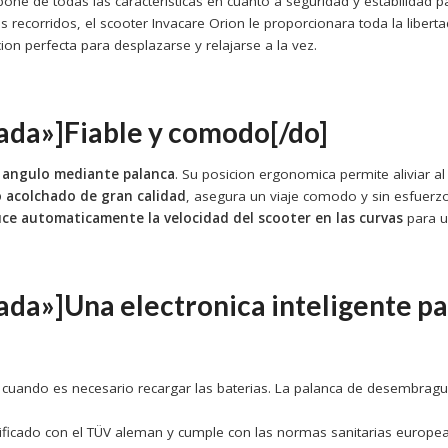
one de todas las caracteristicas en cuanto a seguridad y estabilidad 
os recorridos, el scooter Invacare Orion le proporcionara toda la liber
on perfecta para desplazarse y relajarse a la vez.
ada»]Fiable y comodo[/do]
n angulo mediante palanca
. Su posicion ergonomica permite aliviar 
o acolchado de gran calidad
, asegura un viaje comodo y sin esfuerz
uce automaticamente la velocidad del scooter en las curvas
para u
ada»]Una electronica inteligente p
n cuando es necesario recargar las baterias. La palanca de desembrag
ertificado con el TÜV aleman y cumple con las normas sanitarias europea