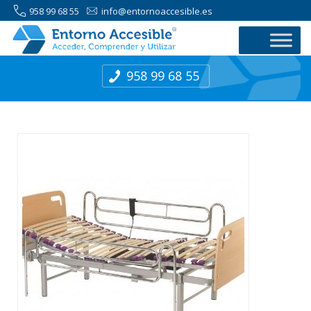
958 99 68 55
info@entornoaccesible.es
958 99 68 55