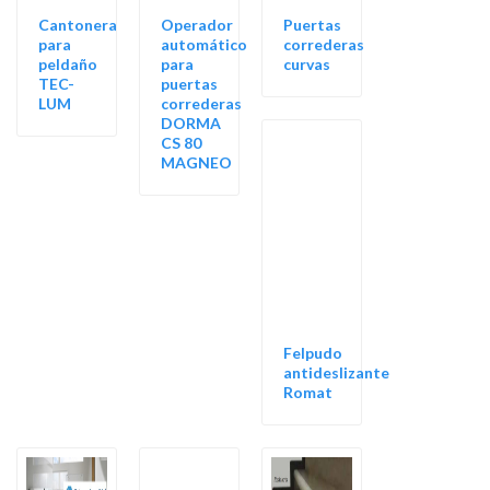
Cantonera
Operador
Puertas
para
automático
correderas
peldaño
para
curvas
TEC-
puertas
LUM
correderas
DORMA
CS 80
MAGNEO
Felpudo
antideslizante
Romat