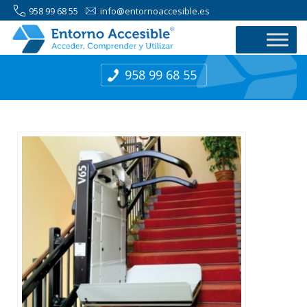
958 99 68 55
info@entornoaccesible.es
958 99 68 55