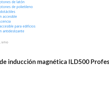
botones de latón
otones de polietileno
dotáctiles
n accesible
scencia
accesible para edificios
n antideslizante
 SITIO
 de inducción magnética ILD500 Profes