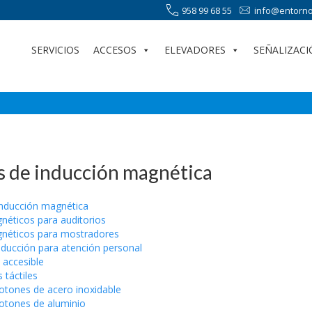
958 99 68 55
info@entorno
SERVICIOS
ACCESOS
ELEVADORES
SEÑALIZACI
s de inducción magnética
inducción magnética
néticos para auditorios
néticos para mostradores
nducción para atención personal
 accesible
 táctiles
botones de acero inoxidable
botones de aluminio