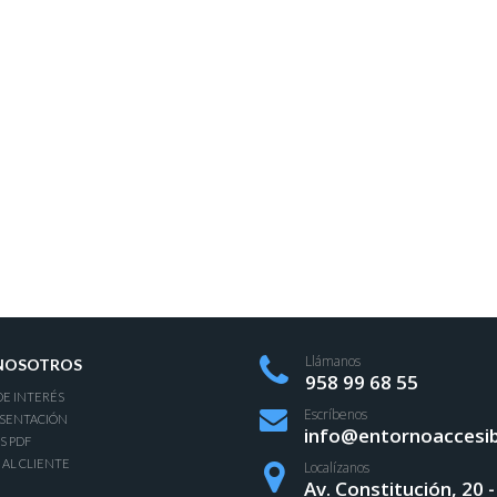
Llámanos
NOSOTROS
958 99 68 55
DE INTERÉS
Escríbenos
ESENTACIÓN
info@entornoaccesib
S PDF
 AL CLIENTE
Localízanos
Av. Constitución, 20 