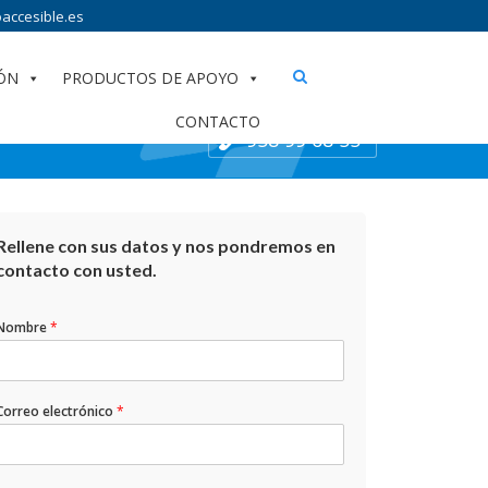
accesible.es
ÓN
PRODUCTOS DE APOYO
CONTACTO
958 99 68 55
Rellene con sus datos y nos pondremos en
contacto con usted.
Nombre
*
Correo electrónico
*