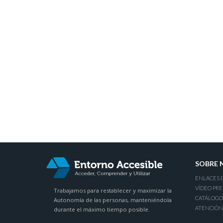
SOBRE 
ENLACES 
VÍDEO PR
Trabajamos para restablecer y maximizar la
CATÁLOGO
Autonomía de las personas, manteniéndola
ATENCIÓN
durante el máximo tiempo posible.