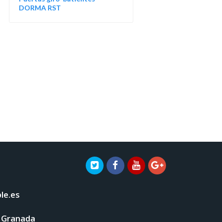
DORMA RST
le.es
- Granada