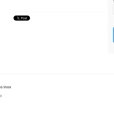
os Inox
to