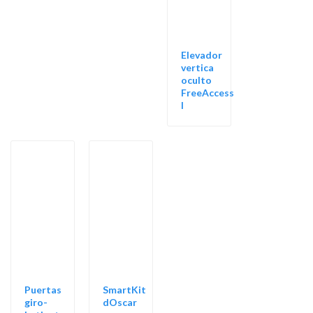
Elevador
vertica
oculto
FreeAccess
I
Puertas
SmartKit
giro-
dOscar