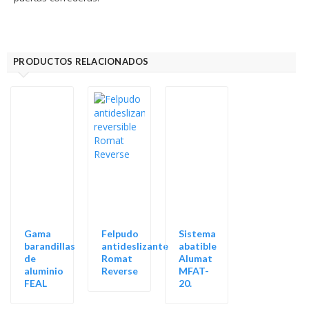
PRODUCTOS RELACIONADOS
Gama
Felpudo
Sistema
barandillas
antideslizante
abatible
de
Romat
Alumat
aluminio
Reverse
MFAT-
FEAL
20.