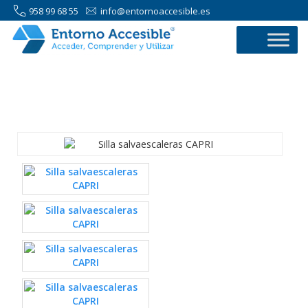
958 99 68 55
info@entornoaccesible.es
958 99 68 55