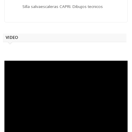
Silla salvaescaleras CAPRI. Dibujos tecnicos
VIDEO