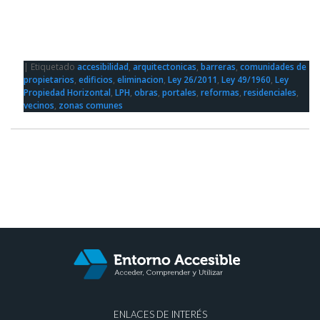
|
Etiquetado
accesibilidad
,
arquitectonicas
,
barreras
,
comunidades de
propietarios
,
edificios
,
eliminacion
,
Ley 26/2011
,
Ley 49/1960
,
Ley
Propiedad Horizontal
,
LPH
,
obras
,
portales
,
reformas
,
residenciales
,
vecinos
,
zonas comunes
ENLACES DE INTERÉS