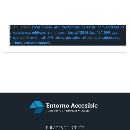
|
Etiquetado
accesibilidad
,
arquitectonicas
,
barreras
,
comunidades de
propietarios
,
edificios
,
eliminacion
,
Ley 26/2011
,
Ley 49/1960
,
Ley
Propiedad Horizontal
,
LPH
,
obras
,
portales
,
reformas
,
residenciales
,
vecinos
,
zonas comunes
ENLACES DE INTERÉS